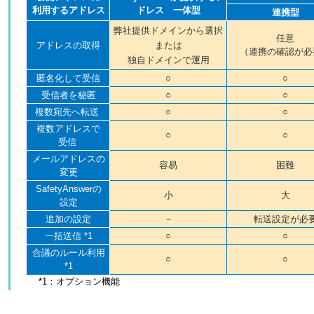
利用するアドレス
ドレス 一体型
連携型
弊社提供ドメインから選択
任意
アドレスの取得
または
（連携の確認が必
独自ドメインで運用
匿名化して受信
○
○
受信者を秘匿
○
○
複数宛先へ転送
○
○
複数アドレスで
○
○
受信
メールアドレスの
容易
困難
変更
SafetyAnswerの
小
大
設定
追加の設定
－
転送設定が必
一括送信 *1
○
○
合議のルール利用
○
○
*1
*1：オプション機能