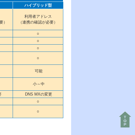
ハイブリッド型
利用者アドレス
要）
（連携の確認が必要）
○
○
○
○
可能
小～中
要
DNS MXの変更
○
○