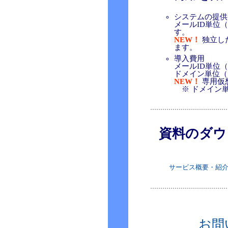
システムの提供
メールID単位
す。
NEW！
独立し
ます。
導入費用
メールID単位（
ドメイン単位（1
NEW！
専用仮想
※ ドメイン単
資料のダウ
サービス概要・紹
お問