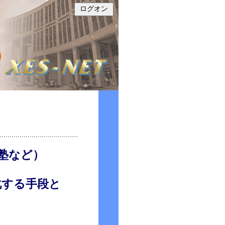
塾など）
化する手段と