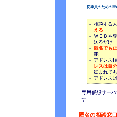
従業員のための匿
相談する
える
ＷＥＢや専
送るだけ
匿名でも
能
アドレス
レスは自
盗まれて
アドレス1
専用仮想サーバ
す
匿名の相談窓