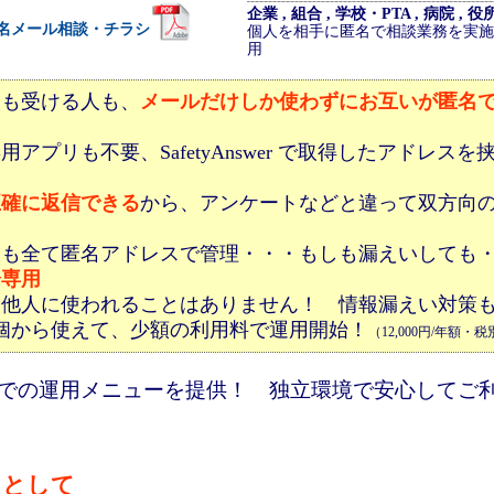
企業 , 組合 , 学校・PTA , 病院 ,
名メール相談・チラシ
個人を相手に匿名で相談業務を実施
用
人も受ける人も、
メールだけしか使わずにお互いが匿名
用アプリも不要、SafetyAnswer で取得したアドレス
正確に返信できる
から、アンケートなどと違って双方向
帳も全て匿名アドレスで管理・・・もしも漏えいしても
分専用
も他人に使われることはありません！ 情報漏えい対策
個から使えて、少額の利用料で運用開始！
（12,000円/年額・
での運用メニューを提供！ 独立環境で安心してご
口として