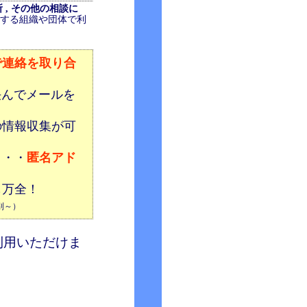
 役所 , その他の相談に
する組織や団体で利
で連絡を取り合
を挟んでメールを
の情報収集が可
・・・
匿名アド
も万全！
税別～）
利用いただけま