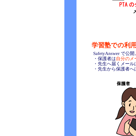
学習塾での利
SafetyAnswer
・保護者は
自分のメ
・先生へ届くメールは
・先生から保護者へは