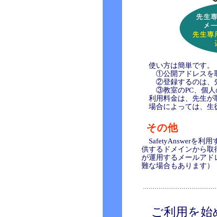
使い方は簡単です。
①公開アドレスを
②登録するのは、先
③教室のPC、個人の
利用料金は、先生が取
場合によっては、生
その他
SafetyAnswe
供するドメインから取
が運用するメールアド
難な場合もあります）
ご利用を始